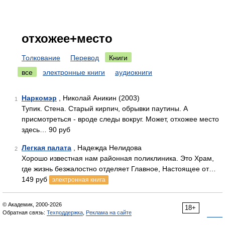
отхожее+место
Толкование
Перевод
Книги
все
электронные книги
аудиокниги
Наркомэр
, Николай Аникин (2003)
1
Тупик. Стена. Старый кирпич, обрывки паутины. А
присмотреться - вроде следы вокруг. Может, отхожее место
здесь… 90 руб
Легкая палата
, Надежда Нелидова
2
Хорошо известная нам районная поликлиника. Это Храм,
где жизнь безжалостно отделяет Главное, Настоящее от…
149 руб
электронная книга
© Академик, 2000-2026
18+
Обратная связь:
Техподдержка
,
Реклама на сайте